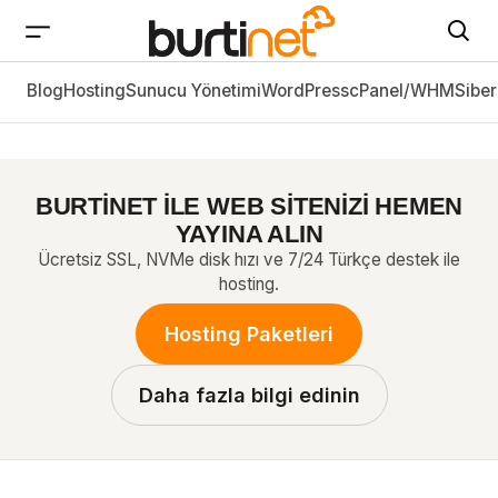
Blog
CyberPanel Özel Nameserver Tanımlama
Hosting
Sunucu Yönetimi
WordPress
cPanel/WHM
Siber
(Oluşturma)
BURTİNET İLE WEB SİTENİZİ HEMEN
YAYINA ALIN
Ücretsiz SSL, NVMe disk hızı ve 7/24 Türkçe destek ile
hosting.
Hosting Paketleri
Daha fazla bilgi edinin