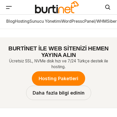
Blog
Hosting Kaynak Limitleri (CPU/RAM/IO) Nedir? Ne
Hosting
Sunucu Yönetimi
WordPress
cPanel/WHM
Siber
İşe Yarar?
BURTİNET İLE WEB SİTENİZİ HEMEN
YAYINA ALIN
Ücretsiz SSL, NVMe disk hızı ve 7/24 Türkçe destek ile
hosting.
Hosting Paketleri
Daha fazla bilgi edinin