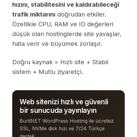
hızını, stabilitesini ve kaldırabileceği
trafik miktarını
doğrudan etkiler.
Özellikle CPU, RAM ve IO değerleri
düşük olan hostinglerde site yavaşlar,
hata verir ve büyümek zorlaşır.
Doğru kaynak = Hızlı site + Stabil
sistem + Mutlu ziyaretçi.
Web sitenizi hızlı ve güvenli
bir sunucuda yayınlayın
BurtiNET WordPress Hosting ile ücretsiz
SSL, NVMe disk hızı ve 7/24 Türkçe
destek.