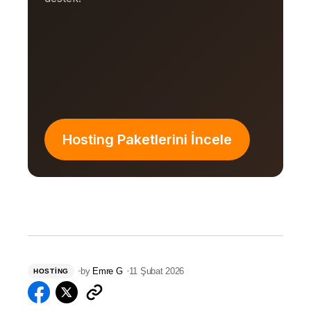
Hosting Paketlerini İncele
by
Emre G
11 Şubat 2026
HOSTING