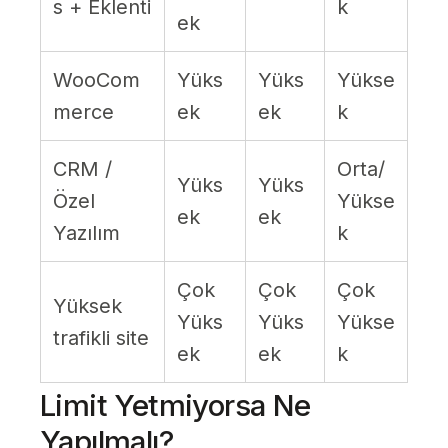
s + Eklenti
k
ek
WooCom
Yüks
Yüks
Yükse
merce
ek
ek
k
CRM /
Orta/
Yüks
Yüks
Özel
Yükse
ek
ek
Yazılım
k
Çok
Çok
Çok
Yüksek
Yüks
Yüks
Yükse
trafikli site
ek
ek
k
Limit Yetmiyorsa Ne
Yapılmalı?