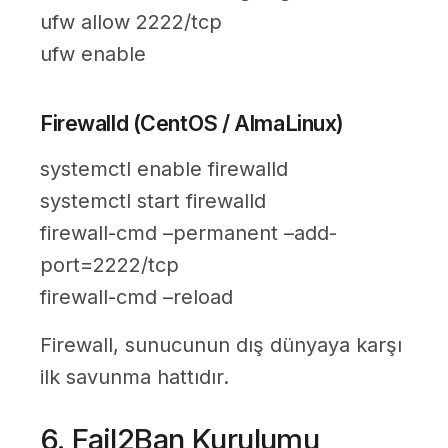
ufw allow 2222/tcp
ufw enable
Firewalld (CentOS / AlmaLinux)
systemctl enable firewalld
systemctl start firewalld
firewall-cmd –permanent –add-
port=2222/tcp
firewall-cmd –reload
Firewall, sunucunun dış dünyaya karşı
ilk savunma hattıdır.
6. Fail2Ban Kurulumu