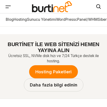
Blog
Linux Sunucuda İlk Yapılması Gereken Güvenlik
Hosting
Sunucu Yönetimi
WordPress
cPanel/WHM
Siber
Ayarları
BURTİNET İLE WEB SİTENİZİ HEMEN
YAYINA ALIN
Ücretsiz SSL, NVMe disk hızı ve 7/24 Türkçe destek ile
hosting.
Hosting Paketleri
Daha fazla bilgi edinin