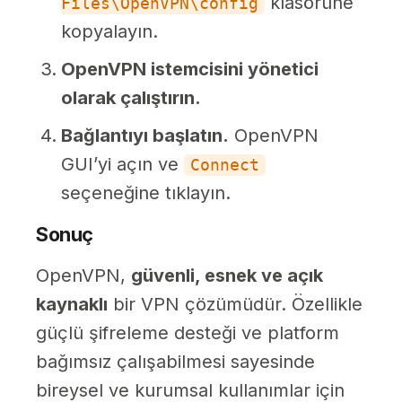
klasörüne
Files\OpenVPN\config
kopyalayın.
OpenVPN istemcisini yönetici
olarak çalıştırın.
Bağlantıyı başlatın.
OpenVPN
GUI’yi açın ve
Connect
seçeneğine tıklayın.
Sonuç
OpenVPN,
güvenli, esnek ve açık
kaynaklı
bir VPN çözümüdür. Özellikle
güçlü şifreleme desteği ve platform
bağımsız çalışabilmesi sayesinde
bireysel ve kurumsal kullanımlar için