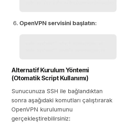
sudo cp /usr/share/doc/openvpn/examples/samp
OpenVPN servisini başlatın:
sudo systemctl start openvpn@server

sudo systemctl enable openvpn@server
Alternatif Kurulum Yöntemi
(Otomatik Script Kullanımı)
Sunucunuza SSH ile bağlandıktan
sonra aşağıdaki komutları çalıştırarak
OpenVPN kurulumunu
gerçekleştirebilirsiniz: