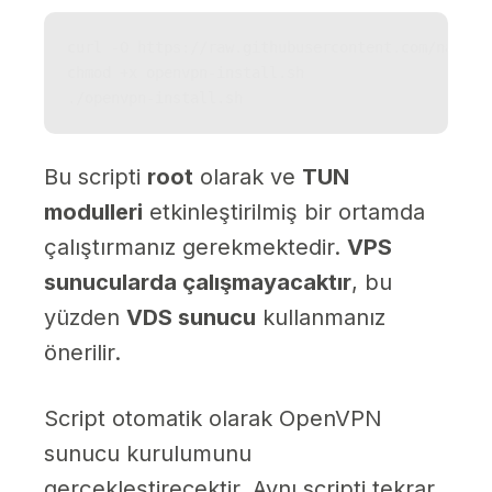
curl -O https://raw.githubusercontent.com/narweb
chmod +x openvpn-install.sh

./openvpn-install.sh
Bu scripti
root
olarak ve
TUN
modulleri
etkinleştirilmiş bir ortamda
çalıştırmanız gerekmektedir.
VPS
sunucularda çalışmayacaktır
, bu
yüzden
VDS sunucu
kullanmanız
önerilir.
Script otomatik olarak OpenVPN
sunucu kurulumunu
gerçekleştirecektir. Aynı scripti tekrar