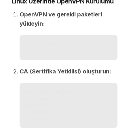
Linux Üzerinde OpenVPN Kurulumu
OpenVPN ve gerekli paketleri
yükleyin:
sudo apt update

sudo apt install openvpn easy-rsa -y
CA (Sertifika Yetkilisi) oluşturun:
make-cadir ~/openvpn-ca

cd ~/openvpn-ca

source vars

./clean-all

./build-ca