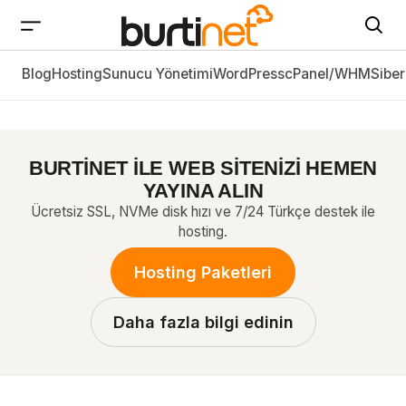
Blog
OpenVPN Nedir? Nasıl Çalışır ve Nasıl Kurulur?
Hosting
Sunucu Yönetimi
WordPress
cPanel/WHM
Siber
BURTİNET İLE WEB SİTENİZİ HEMEN
YAYINA ALIN
Ücretsiz SSL, NVMe disk hızı ve 7/24 Türkçe destek ile
hosting.
Hosting Paketleri
Daha fazla bilgi edinin