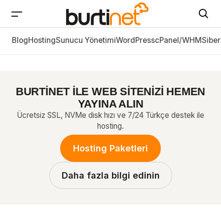
Blog
Sanal ve Artırılmış Gerçeklik Teknolojileri Nedir ?
Hosting
Sunucu Yönetimi
WordPress
cPanel/WHM
Siber
BURTİNET İLE WEB SİTENİZİ HEMEN
YAYINA ALIN
Ücretsiz SSL, NVMe disk hızı ve 7/24 Türkçe destek ile
hosting.
Hosting Paketleri
Daha fazla bilgi edinin