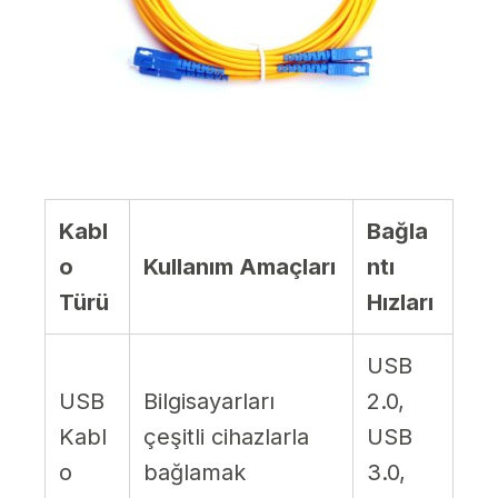
Kabl
Bağla
o
Kullanım Amaçları
ntı
Türü
Hızları
USB
USB
Bilgisayarları
2.0,
Kabl
çeşitli cihazlarla
USB
o
bağlamak
3.0,