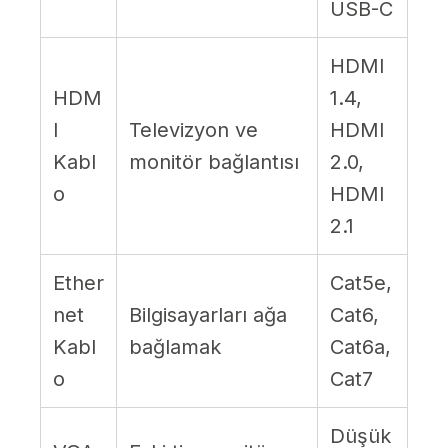
USB-C
HDMI
HDM
1.4,
I
Televizyon ve
HDMI
Kabl
monitör bağlantısı
2.0,
o
HDMI
2.1
Ether
Cat5e,
net
Bilgisayarları ağa
Cat6,
Kabl
bağlamak
Cat6a,
o
Cat7
Düşük