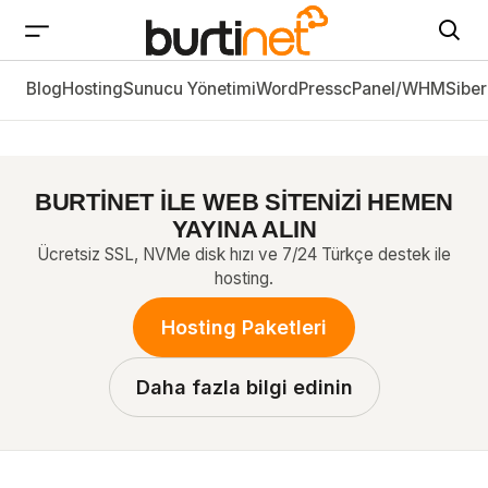
Blog
Hosting
Bilgisayar Kablo Çeşitleri ve Özellikleri
Sunucu Yönetimi
WordPress
cPanel/WHM
Siber
BURTİNET İLE WEB SİTENİZİ HEMEN
YAYINA ALIN
Ücretsiz SSL, NVMe disk hızı ve 7/24 Türkçe destek ile
hosting.
Hosting Paketleri
Daha fazla bilgi edinin