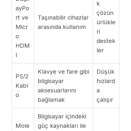
k
ayPo
çözün
rt ve
Taşınabilir cihazlar
ürlükle
Micr
arasında kullanım
ri
o
destek
HDM
ler
I
Klavye ve fare gibi
Düşük
PS/2
bilgisayar
hızlard
Kabl
aksesuarlarını
a
o
bağlamak
çalışır
Bilgisayar içindeki
Mole
güç kaynakları ile