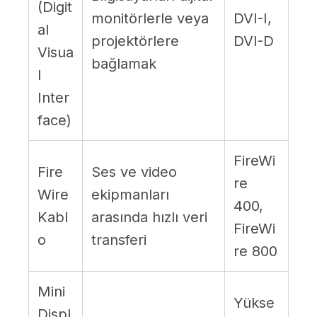
(Digit
monitörlerle veya
DVI-I,
al
projektörlere
DVI-D
Visua
bağlamak
l
Inter
face)
FireWi
Fire
Ses ve video
re
Wire
ekipmanları
400,
Kabl
arasında hızlı veri
FireWi
o
transferi
re 800
Mini
Yükse
Displ