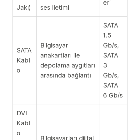
eri
Jakı)
ses iletimi
SATA
1.5
Bilgisayar
Gb/s,
SATA
anakartları ile
SATA
Kabl
depolama aygıtları
3
o
arasında bağlantı
Gb/s,
SATA
6 Gb/s
DVI
Kabl
o
Bilgisayarları dijital