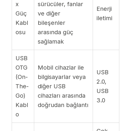
x
sürücüler, fanlar
Enerji
Güç
ve diğer
iletimi
Kabl
bileşenler
osu
arasında güç
sağlamak
USB
OTG
Mobil cihazlar ile
USB
(On-
bilgisayarlar veya
2.0,
The-
diğer USB
USB
Go)
cihazları arasında
3.0
Kabl
doğrudan bağlantı
o