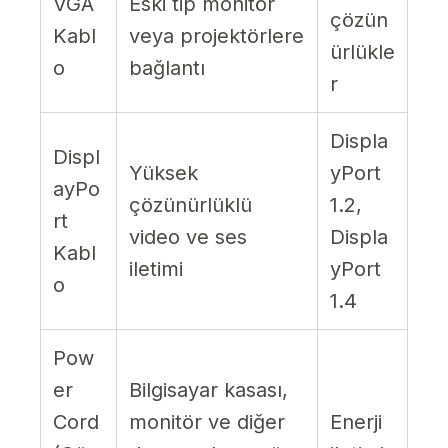
VGA
Eski tip monitör
çözün
Kabl
veya projektörlere
ürlükle
o
bağlantı
r
Displa
Displ
Yüksek
yPort
ayPo
çözünürlüklü
1.2,
rt
video ve ses
Displa
Kabl
iletimi
yPort
o
1.4
Pow
er
Bilgisayar kasası,
Cord
monitör ve diğer
Enerji