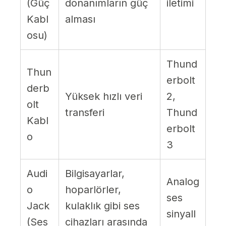
(Güç
donanımların güç
iletimi
Kabl
alması
osu)
Thund
Thun
erbolt
derb
Yüksek hızlı veri
2,
olt
transferi
Thund
Kabl
erbolt
o
3
Audi
Bilgisayarlar,
Analog
o
hoparlörler,
ses
Jack
kulaklık gibi ses
sinyall
(Ses
cihazları arasında