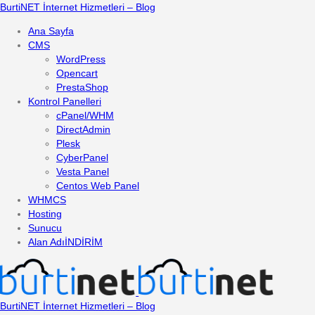
BurtiNET İnternet Hizmetleri – Blog
Ana Sayfa
CMS
WordPress
Opencart
PrestaShop
Kontrol Panelleri
cPanel/WHM
DirectAdmin
Plesk
CyberPanel
Vesta Panel
Centos Web Panel
WHMCS
Hosting
Sunucu
Alan Adı
İNDİRİM
BurtiNET İnternet Hizmetleri – Blog