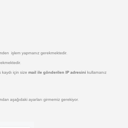
ininden işlem yapmanız gerekmektedir.
rekmektedir.
s kaydı için size
mail ile gönderilen IP adresini
kullamanız
dan aşağıdaki ayarları girmemiz gerekiyor.