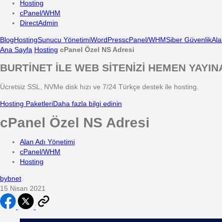
Hosting
cPanel/WHM
DirectAdmin
Blog
Hosting
Sunucu Yönetimi
WordPress
cPanel/WHM
Siber Güvenlik
Ala
Ana Sayfa
Hosting
cPanel Özel NS Adresi
BURTİNET İLE WEB SİTENİZİ HEMEN YAYIN
Ücretsiz SSL, NVMe disk hızı ve 7/24 Türkçe destek ile hosting.
Hosting Paketleri
Daha fazla bilgi edinin
cPanel Özel NS Adresi
Alan Adı Yönetimi
cPanel/WHM
Hosting
by
bnet
15 Nisan 2021