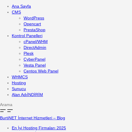
Ana Sayfa
CMS
WordPress
Opencart
PrestaShop
Kontrol Panelleri
cPanel/WHM
DirectAdmin
Plesk
CyberPanel
Vesta Panel
Centos Web Panel
WHMCS
Hosting
Sunucu
Alan Adı
İNDİRİM
Arama
BurtiNET İnternet Hizmetleri – Blog
En İyi Hosting Firmaları 2025