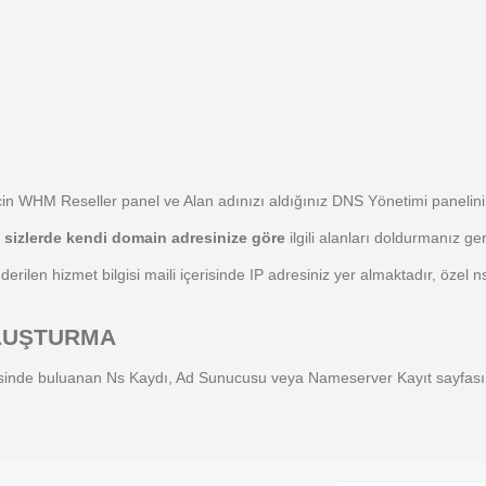
 için WHM Reseller panel ve Alan adınızı aldığınız DNS Yönetimi panel
z
sizlerde kendi domain adresinize göre
ilgili alanları doldurmanız ge
rilen hizmet bilgisi maili içerisinde IP adresiniz yer almaktadır, özel n
 OLUŞTURMA
isinde buluanan Ns Kaydı, Ad Sunucusu veya Nameserver Kayıt sayfasın