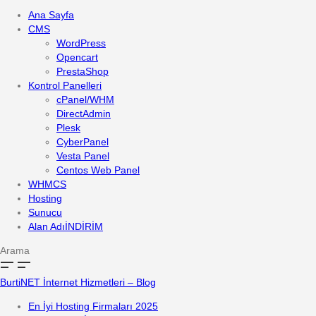
Ana Sayfa
CMS
WordPress
Opencart
PrestaShop
Kontrol Panelleri
cPanel/WHM
DirectAdmin
Plesk
CyberPanel
Vesta Panel
Centos Web Panel
WHMCS
Hosting
Sunucu
Alan Adı
İNDİRİM
Arama
BurtiNET İnternet Hizmetleri – Blog
En İyi Hosting Firmaları 2025