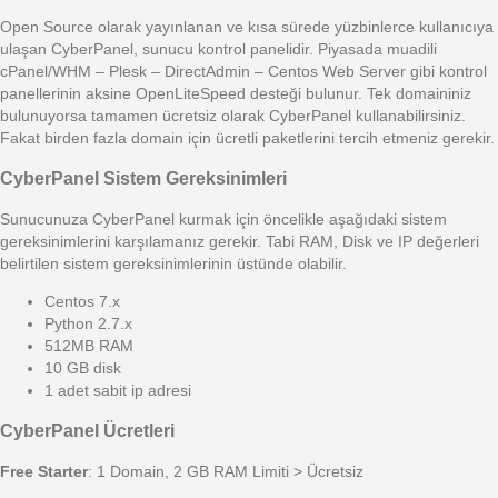
Open Source olarak yayınlanan ve kısa sürede yüzbinlerce kullanıcıya
ulaşan CyberPanel, sunucu kontrol panelidir. Piyasada muadili
cPanel/WHM – Plesk – DirectAdmin – Centos Web Server gibi kontrol
panellerinin aksine OpenLiteSpeed desteği bulunur. Tek domaininiz
bulunuyorsa tamamen ücretsiz olarak CyberPanel kullanabilirsiniz.
Fakat birden fazla domain için ücretli paketlerini tercih etmeniz gerekir.
CyberPanel Sistem Gereksinimleri
Sunucunuza CyberPanel kurmak için öncelikle aşağıdaki sistem
gereksinimlerini karşılamanız gerekir. Tabi RAM, Disk ve IP değerleri
belirtilen sistem gereksinimlerinin üstünde olabilir.
Centos 7.x
Python 2.7.x
512MB RAM
10 GB disk
1 adet sabit ip adresi
CyberPanel Ücretleri
Free Starter
: 1 Domain, 2 GB RAM Limiti > Ücretsiz