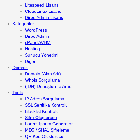
Litespeed Lisans
CloudLinux Lisans
DirectAdmin Lisans
Kategoriler
WordPress
DirectAdmin
cPanel/WHM
Hosting
Sunucu Yönetimi
Diğer
Domain
Domain (Alan Adı)
Whois Sorgulama
(IDN) Dönüştürme Aracı
Tools
IP Adres Sorgulama
SSL Sertifika Kontrolü
Blacklist Kontrolü
Şifre Oluşturucu
Lorem Ipsum Generator
MD5 / SHA1 Şifreleme
QR Kod Oluşturucu