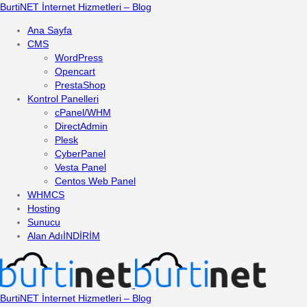
BurtiNET İnternet Hizmetleri – Blog
Ana Sayfa
CMS
WordPress
Opencart
PrestaShop
Kontrol Panelleri
cPanel/WHM
DirectAdmin
Plesk
CyberPanel
Vesta Panel
Centos Web Panel
WHMCS
Hosting
Sunucu
Alan Adı
İNDİRİM
BurtiNET İnternet Hizmetleri – Blog