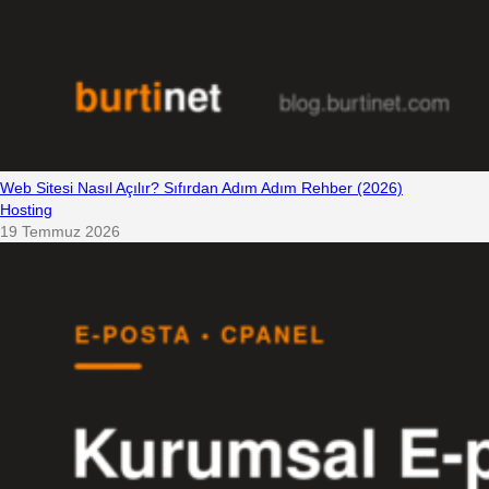
Web Sitesi Nasıl Açılır? Sıfırdan Adım Adım Rehber (2026)
Hosting
19 Temmuz 2026