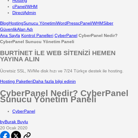
Hosting
cPanel/WHM
DirectAdmin
Blog
Hosting
Sunucu Yönetimi
WordPress
cPanel/WHM
Siber
Güvenlik
Alan Adı
Ana Sayfa
Kontrol Panelleri
CyberPanel
CyberPanel Nedir?
CyberPanel Sunucu Yönetim Paneli
BURTİNET İLE WEB SİTENİZİ HEMEN
YAYINA ALIN
Ücretsiz SSL, NVMe disk hızı ve 7/24 Türkçe destek ile hosting.
Hosting Paketleri
Daha fazla bilgi edinin
CyberPanel Nedir? CyberPanel
Sunucu Yönetim Paneli
CyberPanel
by
Burak Buylu
20 Ocak 2020