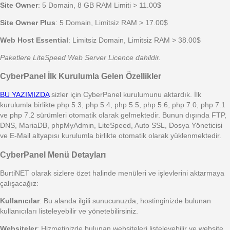
Site Owner
: 5 Domain, 8 GB RAM Limiti > 11.00$
Site Owner Plus
: 5 Domain, Limitsiz RAM > 17.00$
Web Host Essential
: Limitsiz Domain, Limitsiz RAM > 38.00$
Paketlere LiteSpeed Web Server Licence dahildir.
CyberPanel İlk Kurulumla Gelen Özellikler
BU YAZIMIZDA
sizler için CyberPanel kurulumunu aktardık. İlk
kurulumla birlikte php 5.3, php 5.4, php 5.5, php 5.6, php 7.0, php 7.1
ve php 7.2 sürümleri otomatik olarak gelmektedir. Bunun dışında FTP,
DNS, MariaDB, phpMyAdmin, LiteSpeed, Auto SSL, Dosya Yöneticisi
ve E-Mail altyapısı kurulumla birlikte otomatik olarak yüklenmektedir.
CyberPanel Menü Detayları
BurtiNET olarak sizlere özet halinde menüleri ve işlevlerini aktarmaya
çalışacağız:
Kullanıcılar
: Bu alanda ilgili sunucunuzda, hostinginizde bulunan
kullanıcıları listeleyebilir ve yönetebilirsiniz.
Websiteler
: Hizmetinizde bulunan websiteleri listeleyebilir ve website