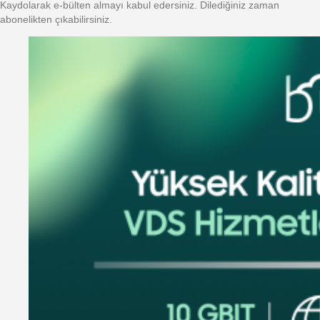
Kaydolarak e-bülten almayı kabul edersiniz. Dilediğiniz zaman
abonelikten çıkabilirsiniz.