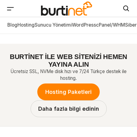
Blog
Hosting
Sunucu Yönetimi
DirectAdmin Özel NS Adresi
WordPress
cPanel/WHM
Siber
BURTİNET İLE WEB SİTENİZİ HEMEN
YAYINA ALIN
Ücretsiz SSL, NVMe disk hızı ve 7/24 Türkçe destek ile
hosting.
Hosting Paketleri
Daha fazla bilgi edinin