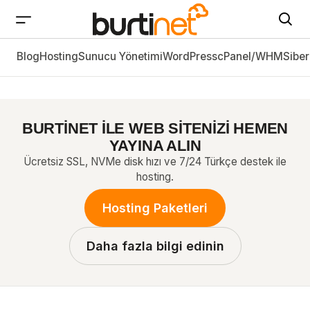
Blog
Hosting
En Sık Kullanılan Dosya Uzantıları ve Anlamları
Sunucu Yönetimi
WordPress
cPanel/WHM
Siber
BURTİNET İLE WEB SİTENİZİ HEMEN
YAYINA ALIN
Ücretsiz SSL, NVMe disk hızı ve 7/24 Türkçe destek ile
hosting.
Hosting Paketleri
Daha fazla bilgi edinin