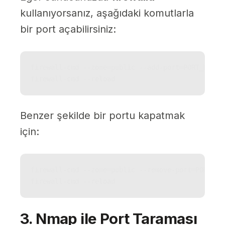
kullanıyorsanız, aşağıdaki komutlarla
bir port açabilirsiniz:
firewall-cmd --zone=public --add-port=PORT_NUMARA
firewall-cmd --reload
Benzer şekilde bir portu kapatmak
için:
firewall-cmd --zone=public --remove-port=PORT_NUM
firewall-cmd --reload
3. Nmap ile Port Taraması