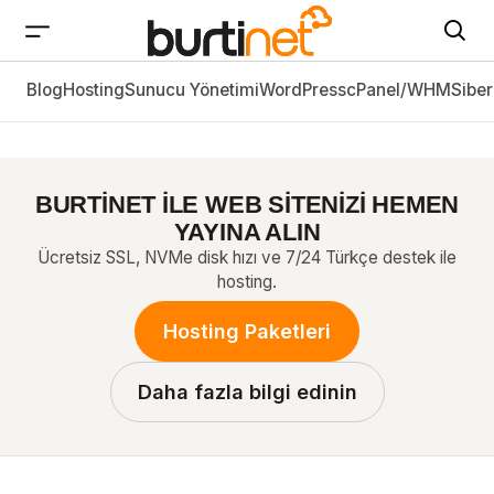
Blog
Linux-CentOS Port Açma, Kapama ve Nmap ile
Hosting
Sunucu Yönetimi
WordPress
cPanel/WHM
Siber
Port Tarama
BURTİNET İLE WEB SİTENİZİ HEMEN
YAYINA ALIN
Ücretsiz SSL, NVMe disk hızı ve 7/24 Türkçe destek ile
hosting.
Hosting Paketleri
Daha fazla bilgi edinin