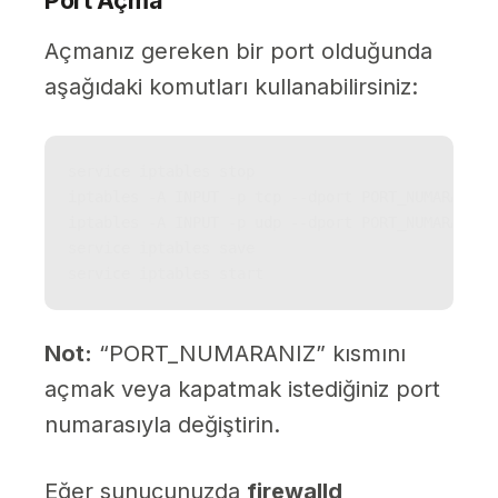
Port Açma
Açmanız gereken bir port olduğunda
aşağıdaki komutları kullanabilirsiniz:
service iptables stop

iptables -A INPUT -p tcp --dport PORT_NUMARANIZ -
iptables -A INPUT -p udp --dport PORT_NUMARANIZ -
service iptables save

service iptables start
Not:
“PORT_NUMARANIZ” kısmını
açmak veya kapatmak istediğiniz port
numarasıyla değiştirin.
Eğer sunucunuzda
firewalld