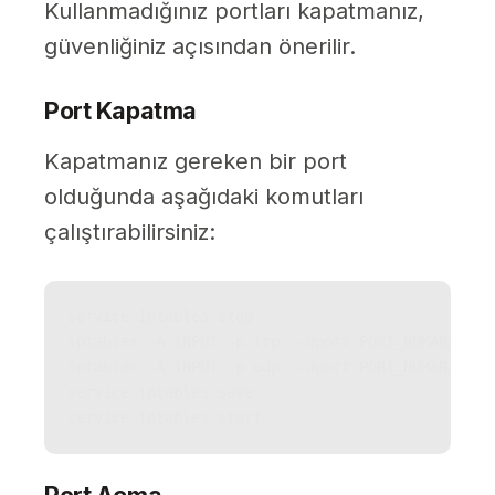
Kullanmadığınız portları kapatmanız,
güvenliğiniz açısından önerilir.
Port Kapatma
Kapatmanız gereken bir port
olduğunda aşağıdaki komutları
çalıştırabilirsiniz:
service iptables stop

iptables -A INPUT -p tcp --dport PORT_NUMARANIZ -
iptables -A INPUT -p udp --dport PORT_NUMARANIZ -
service iptables save

service iptables start