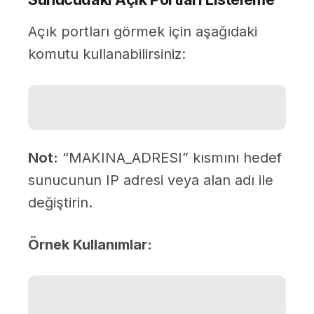
Açık portları görmek için aşağıdaki
komutu kullanabilirsiniz:
sudo nmap -sS -O MAKINA_ADRESI
Not:
“MAKINA_ADRESI” kısmını hedef
sunucunun IP adresi veya alan adı ile
değiştirin.
Örnek Kullanımlar:
sudo nmap -sS 192.168.1.1  # Belirli bir IP için 
sudo nmap -p 22,80,443 192.168.1.1  # Belirli po