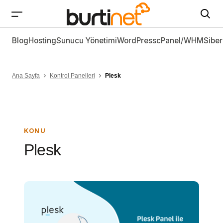
Blog
Hosting
Sunucu Yönetimi
WordPress
cPanel/WHM
Siber
Ana Sayfa
Kontrol Panelleri
Plesk
KONU
Plesk