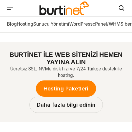
Blog
Hosting
MAC Adresi Nedir? IP Adresinden Farkları
Sunucu Yönetimi
WordPress
cPanel/WHM
Siber
BURTİNET İLE WEB SİTENİZİ HEMEN
YAYINA ALIN
Ücretsiz SSL, NVMe disk hızı ve 7/24 Türkçe destek ile
hosting.
Hosting Paketleri
Daha fazla bilgi edinin