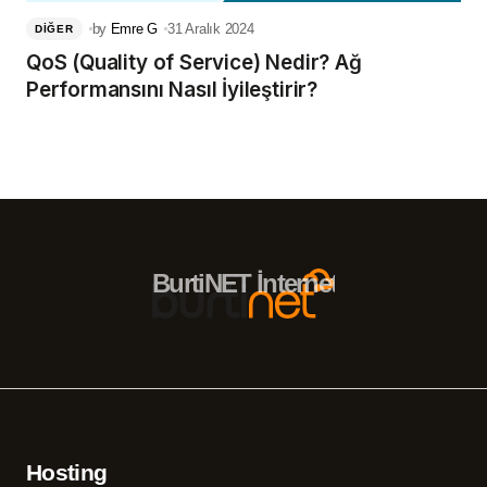
by
Emre G
31 Aralık 2024
DIĞER
QoS (Quality of Service) Nedir? Ağ
Performansını Nasıl İyileştirir?
BurtiNET İnternet Hizmetleri – 
Hosting