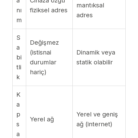
a
Cihaza özgü
mantıksal
nı
fiziksel adres
adres
m
S
Değişmez
a
(istisnai
Dinamik veya
bi
durumlar
statik olabilir
tli
hariç)
k
K
a
p
Yerel ve geniş
Yerel ağ
s
ağ (internet)
a