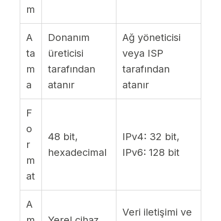
m
A
Donanım
Ağ yöneticisi
ta
üreticisi
veya ISP
m
tarafından
tarafından
a
atanır
atanır
F
o
48 bit,
IPv4: 32 bit,
r
hexadecimal
IPv6: 128 bit
m
at
A
Veri iletişimi ve
m
Yerel cihaz