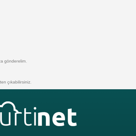
za gönderelim.
n çıkabilirsiniz.