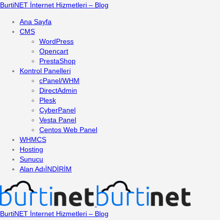
BurtiNET İnternet Hizmetleri – Blog
Ana Sayfa
CMS
WordPress
Opencart
PrestaShop
Kontrol Panelleri
cPanel/WHM
DirectAdmin
Plesk
CyberPanel
Vesta Panel
Centos Web Panel
WHMCS
Hosting
Sunucu
Alan Adı
İNDİRİM
BurtiNET İnternet Hizmetleri – Blog