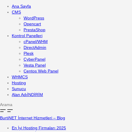
Ana Sayfa
CMS
WordPress
Opencart
PrestaShop
Kontrol Panelleri
cPanel/WHM
DirectAdmin
Plesk
CyberPanel
Vesta Panel
Centos Web Panel
WHMCS
Hosting
Sunucu
Alan Adı
İNDİRİM
Arama
BurtiNET İnternet Hizmetleri – Blog
En İyi Hosting Firmaları 2025