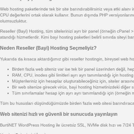
Web hosting paketlerinde tek bir site barındırabilirsiniz veya etki alanı i
CPU değerlerini ortak olarak kullanır. Bunun dışında PHP versiyonlarınd
olumsuzluktur.
Reseller (Bayi) Hosting, tüm sitelerinizi ayrı bir panel (örneğin cPanel
atandığı hizmetlerdir. Kimi bayi hosting paketleri belirli sınırda siteyi
Neden Reseller (Bayi) Hosting Seçmeliyiz?
Yukarıda da kısaca aktardığımız gibi reseller hostingin, bireysel web h
Birden fazla web siteniz var ise tek bir panel üzerinden değil, hep
RAM, CPU, inodes gibi limitleri ayrı ayrı tanımlandığı için hosting
Müşterileriniz için hesaplar oluşturabileceğiniz için, siteler arası
Bir web sitenize girecek virüs, bayi hosting hizmetinizdeki diğer s
Tüm sınırlamalar hesap için ayrı ayrı tanımlandığı için (örneğin ma
Tüm bu hususları düşündüğümüzde birden fazla web sitesi barındırac
Web sitenizi hızlı ve güvenli bir sunucuda yayınlayın
BurtiNET WordPress Hosting ile ücretsiz SSL, NVMe disk hızı ve 7/24 