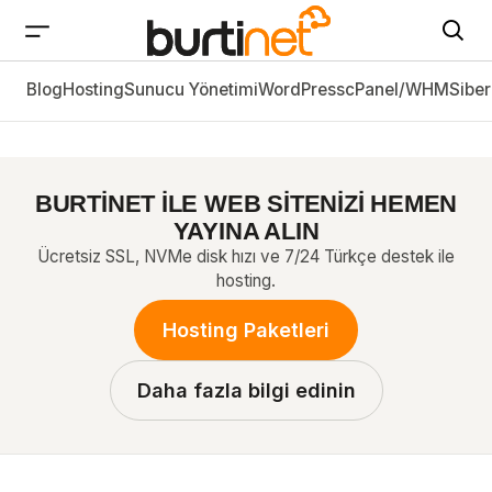
Blog
Hosting
cPanel’ de Nasıl Paket Düzenlenir ?
Sunucu Yönetimi
WordPress
cPanel/WHM
Siber
BURTİNET İLE WEB SİTENİZİ HEMEN
YAYINA ALIN
Ücretsiz SSL, NVMe disk hızı ve 7/24 Türkçe destek ile
hosting.
Hosting Paketleri
Daha fazla bilgi edinin