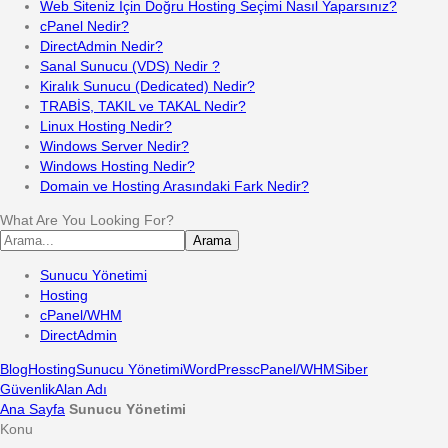
Web Siteniz İçin Doğru Hosting Seçimi Nasıl Yaparsınız?
cPanel Nedir?
DirectAdmin Nedir?
Sanal Sunucu (VDS) Nedir ?
Kiralık Sunucu (Dedicated) Nedir?
TRABİS, TAKIL ve TAKAL Nedir?
Linux Hosting Nedir?
Windows Server Nedir?
Windows Hosting Nedir?
Domain ve Hosting Arasındaki Fark Nedir?
What Are You Looking For?
Arama
Sunucu Yönetimi
Hosting
cPanel/WHM
DirectAdmin
Blog
Hosting
Sunucu Yönetimi
WordPress
cPanel/WHM
Siber
Güvenlik
Alan Adı
Ana Sayfa
Sunucu Yönetimi
Konu