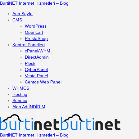
BurtiNET İnternet Hizmetleri – Blog
Ana Sayfa
CMS
WordPress
Opencart
PrestaShop
Kontrol Panelleri
cPanel/WHM
DirectAdmin
Plesk
CyberPanel
Vesta Panel
Centos Web Panel
WHMCS
Hosting
Sunucu
Alan Adı
İNDİRİM
BurtiNET İnternet Hizmetleri – Blog