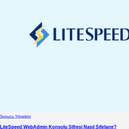
Sunucu Yönetimi
LiteSpeed WebAdmin Konsolu Şifresi Nasıl Sıfırlanır?