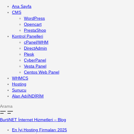
Ana Sayfa
CMS
WordPress
Opencart
PrestaShop
Kontrol Panelleri
cPanel/WHM
DirectAdmin
Plesk
CyberPanel
Vesta Panel
Centos Web Panel
WHMCS
Hosting
Sunucu
Alan Adı
İNDİRİM
Arama
BurtiNET İnternet Hizmetleri – Blog
En İyi Hosting Firmaları 2025