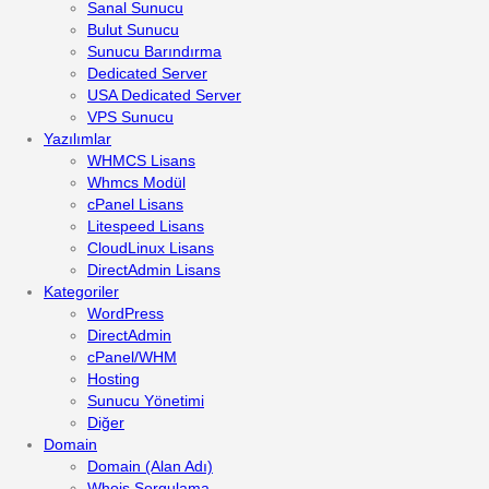
Sanal Sunucu
Bulut Sunucu
Sunucu Barındırma
Dedicated Server
USA Dedicated Server
VPS Sunucu
Yazılımlar
WHMCS Lisans
Whmcs Modül
cPanel Lisans
Litespeed Lisans
CloudLinux Lisans
DirectAdmin Lisans
Kategoriler
WordPress
DirectAdmin
cPanel/WHM
Hosting
Sunucu Yönetimi
Diğer
Domain
Domain (Alan Adı)
Whois Sorgulama