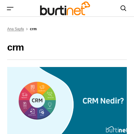
Ana Sayfa
crm
crm