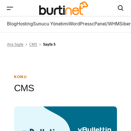
Blog
Hosting
Sunucu Yönetimi
WordPress
cPanel/WHM
Siber
Ana Sayfa
CMS
Sayfa 5
KONU
CMS