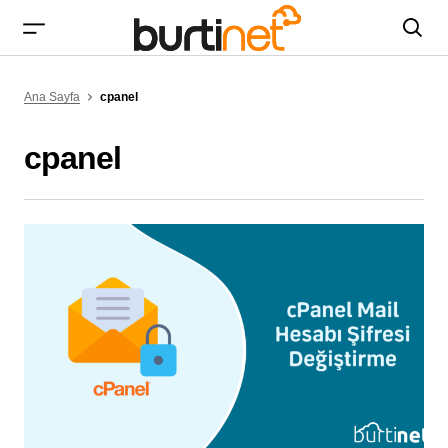
Ana Sayfa
cpanel
cpanel